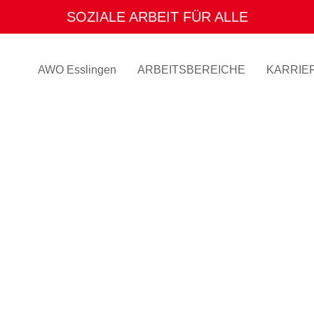
SOZIALE ARBEIT FÜR ALLE
ENGAGEMENT MIT HERZ
AWO Esslingen
ARBEITSBEREICHE
KARRIE