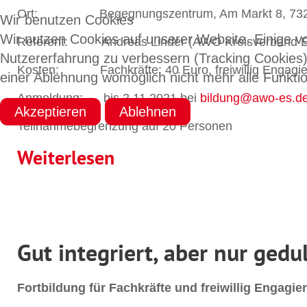
Ort: Begegnungszentrum, Am Markt 8, 7320
Wir benutzen Cookies
Wir nutzen Cookies auf unserer Website. Einige vo
Referent: Andreas Linder (AWO Kreisverband Es
Nutzererfahrung zu verbessern (Tracking Cookies)
Kosten: Fachkräfte: 40 Euro, freiwillig Engagier
einer Ablehnung womöglich nicht mehr alle Funktio
Anmeldung: bis 2.11.2021 bei
bildung@awo-es.d
Akzeptieren
Ablehnen
Teilnahmebegrenzung auf 20 Personen
Weiterlesen
Gut integriert, aber nur gedu
Fortbildung für Fachkräfte und freiwillig Engagier