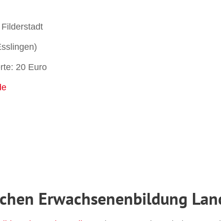
ilderstadt
slingen)
te: 20 Euro
de
schen Erwachsenenbildung Land