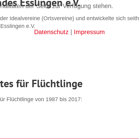
des Esslingen e.V.
nalitäten der Seite zur Verfügung stehen.
er Idealvereine (Ortsvereine) und entwickelte sich seith
Esslingen e.V.
Datenschutz
|
Impressum
es für Flüchtlinge
ür Flüchtlinge von 1987 bis 2017: