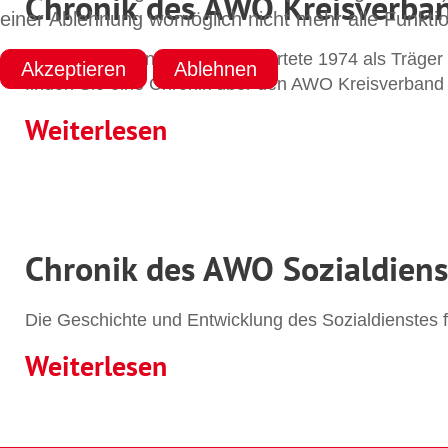
Chronik des AWO Kreisverban
einer Ablehnung womöglich nicht mehr alle Funktio
Der Kreisverband Esslingen startete 1974 als Träger d
Akzeptieren
Ablehnen
finden Sie eine Chronik über den AWO Kreisverband 
Weiterlesen
Chronik des AWO Sozialdienst
Die Geschichte und Entwicklung des Sozialdienstes f
Weiterlesen