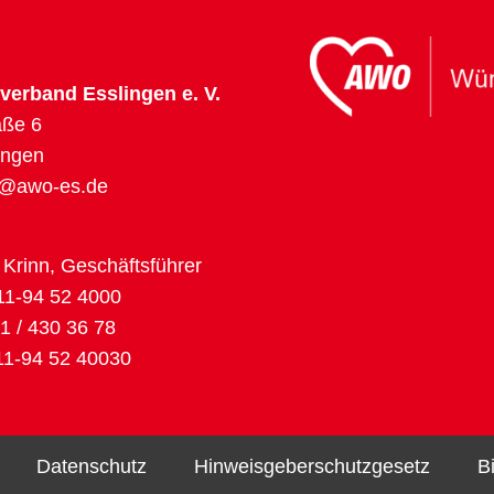
erband Esslingen e. V.
aße 6
ingen
o@awo-es.de
 Krinn, Geschäftsführer
11-94 52 4000
1 / 430 36 78
11-94 52 40030
Datenschutz
Hinweisgeberschutzgesetz
B