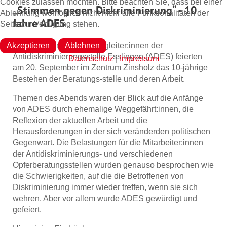
Cookies zulassen möchten. Bitte beachten Sie, dass bei einer
„Stimmen gegen Diskriminierung“
-
10
Ablehnung womöglich nicht mehr alle Funktionalitäten der
Jahre ADES
Seite zur Verfügung stehen.
Akzeptieren
Ablehnen
Freund:innen und Wegbegleiter:innen der
Antidiskriminierungsstelle Esslingen (ADES) feierten
Datenschutz
|
Impressum
am 20. September im Zentrum Zinsholz das 10-jährige
Bestehen der Beratungs-stelle und deren Arbeit.
Themen des Abends waren der Blick auf die Anfänge
von ADES durch ehemalige Weggefährt:innen, die
Reflexion der aktuellen Arbeit und die
Herausforderungen in der sich veränderden politischen
Gegenwart. Die Belastungen für die Mitarbeiter:innen
der Antidiskriminierungs- und verschiedenen
Opferberatungsstellen wurden genauso besprochen wie
die Schwierigkeiten, auf die die Betroffenen von
Diskriminierung immer wieder treffen, wenn sie sich
wehren. Aber vor allem wurde ADES gewürdigt und
gefeiert.