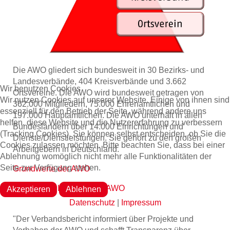
Die AWO gliedert sich bundesweit in 30 Bezirks- und
Landesverbände, 404 Kreisverbände und 3.662
Wir benutzen Cookies
Ortsvereine. Die AWO wird bundesweit getragen von
Wir nutzen Cookies auf unserer Website. Einige von ihnen sind
362.000 Mitgliedern, 75.000 Ehrenamtlichen und
essenziell für den Betrieb der Seite, während andere uns
197.000 Hauptamtlichen. Die AWO unterhält in allen
helfen, diese Website und die Nutzererfahrung zu verbessern
Bundesländern über 14.000 Einrichtungen und
(Tracking Cookies). Sie können selbst entscheiden, ob Sie die
Dienste/Dienstleistungen. Sie gehört zu den großen
Cookies zulassen möchten. Bitte beachten Sie, dass bei einer
Arbeitgebern in Deutschland.
Ablehnung womöglich nicht mehr alle Funktionalitäten der
Seite zur Verfügung stehen.
Grundwerte der AWO
Leitbild und Leitsätze der AWO
Akzeptieren
Ablehnen
Datenschutz
|
Impressum
"Der Verbandsbericht informiert über Projekte und