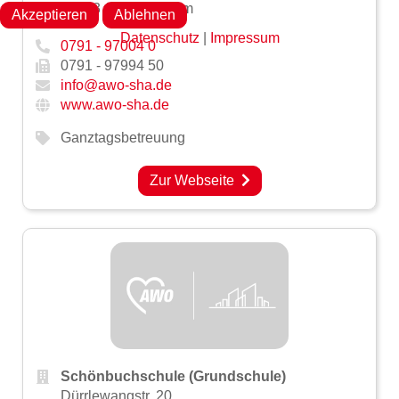
74423 Obersontheim
Akzeptieren
Ablehnen
Datenschutz
|
Impressum
0791 - 97004 0
0791 - 97994 50
info@awo-sha.de
www.awo-sha.de
Ganztagsbetreuung
Zur Webseite
Schönbuchschule (Grundschule)
Dürrlewangstr. 20