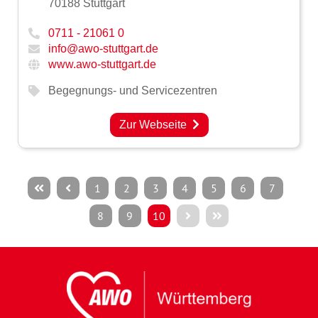
70188 Stuttgart
0711 - 21061 0
info@awo-stuttgart.de
www.awo-stuttgart.de
Begegnungs- und Servicezentren
Zur Webseite
1
2
3
4
5
6
7
8
9
10