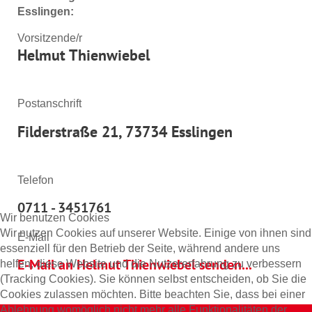
Esslingen:
Vorsitzende/r
Helmut Thienwiebel
Postanschrift
Filderstraße 21, 73734 Esslingen
Telefon
0711 - 3451761
Wir benutzen Cookies
Wir nutzen Cookies auf unserer Website. Einige von ihnen sind
E-Mail
essenziell für den Betrieb der Seite, während andere uns
E-Mail an Helmut Thienwiebel senden...
helfen, diese Website und die Nutzererfahrung zu verbessern
(Tracking Cookies). Sie können selbst entscheiden, ob Sie die
Cookies zulassen möchten. Bitte beachten Sie, dass bei einer
Ablehnung womöglich nicht mehr alle Funktionalitäten der